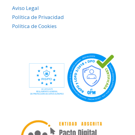
Aviso Legal
Política de Privacidad
Política de Cookies