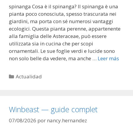
spinanga Cosa è il spinanga? Il spinanga è una
pianta poco conosciuta, spesso trascurata nei
giardini, ma porta con sé numerosi vantaggi
ecologici. Questa pianta perenne, appartenente
alla famiglia delle Asteraceae, può essere
utilizzata sia in cucina che per scopi
ornamentali. Le sue foglie verdi e lucide sono
non solo belle da vedere, ma anche …
Leer más
Categorías
Actualidad
Winbeast — guide complet
07/08/2026
por
nancy.hernandez