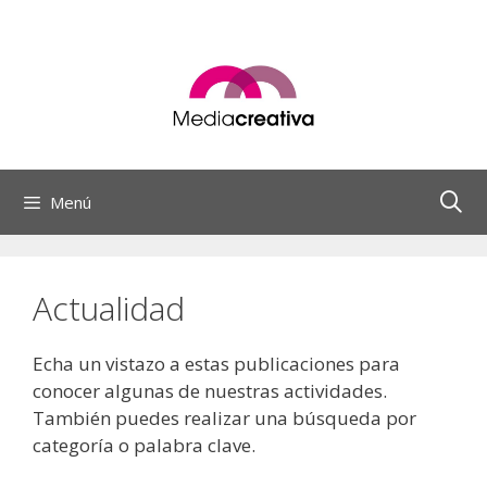
Saltar
al
contenido
Menú
Actualidad
Echa un vistazo a estas publicaciones para
conocer algunas de nuestras actividades.
También puedes realizar una búsqueda por
categoría o palabra clave.