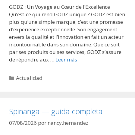
GODZ : Un Voyage au Cœur de l’Excellence
Qu’est-ce qui rend GODZ unique ? GODZ est bien
plus qu’une simple marque, c’est une promesse
d’expérience exceptionnelle. Son engagement
envers la qualité et l’innovation en fait un acteur
incontournable dans son domaine. Que ce soit
par ses produits ou ses services, GODZ s’assure
de répondre aux …
Leer más
Categorías
Actualidad
Spinanga — guida completa
07/08/2026
por
nancy.hernandez