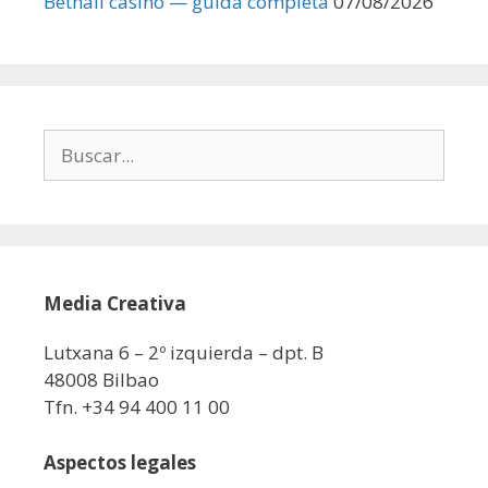
Bethall casino — guida completa
07/08/2026
Buscar:
Media Creativa
Lutxana 6 – 2º izquierda – dpt. B
48008 Bilbao
Tfn. +34 94 400 11 00
Aspectos legales