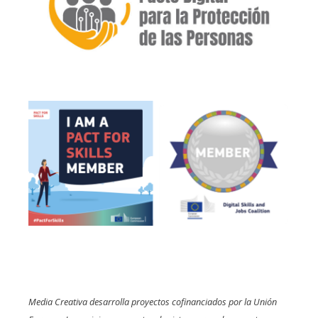
Media Creativa desarrolla proyectos cofinanciados por la Unión