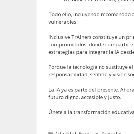
Todo ello, incluyendo recomendacion
vulnerables
INclusive TrAIners constituye un p
comprometidos, donde compartir ex
estrategias para integrar la IA desde 
Porque la tecnología no sustituye e
responsabilidad, sentido y visión so
La IA ya es parte del presente. Aho
futuro digno, accesible y justo.
Únete a la transformación educativ
Categorías
Actualidad
,
Formación
,
Proyectos