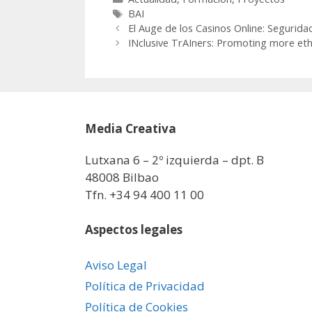
Etiquetas
BAI
El Auge de los Casinos Online: Segurida
INclusive TrAIners: Promoting more eth
Media Creativa
Lutxana 6 – 2º izquierda – dpt. B
48008 Bilbao
Tfn. +34 94 400 11 00
Aspectos legales
Aviso Legal
Política de Privacidad
Política de Cookies