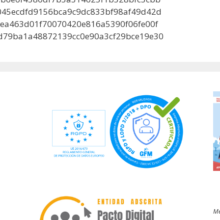
045ecdfd9156bca9c9dc833bf98af49d42d
ea463d01f70070420e816a5390f06fe00f
d79ba1a48872139cc0e90a3cf29bce19e30
Me