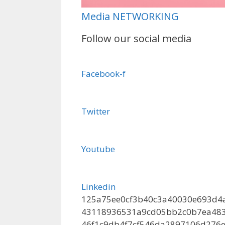
Media NETWORKING
Follow our social media
Facebook-f
Twitter
Youtube
Linkedin
125a75ee0cf3b40c3a40030e693d4a
43118936531a9cd05bb2c0b7ea483
46f1c9db4f7cf546da2897106d276