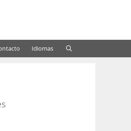
ontacto
Idiomas
es