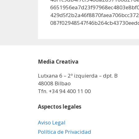
6651956ea7d23f97968ec4803e8bf
429d5f2b2a46f8870faea706bcc372
087f02948547f46b264cb43730eed
Media Creativa
Lutxana 6 – 2º izquierda – dpt. B
48008 Bilbao
Tfn. +34 94 400 11 00
Aspectos legales
Aviso Legal
Política de Privacidad