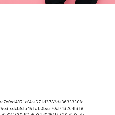
c7efed4871cf4ce571d3782de3633350fc
963fcdcf3cfa491db0be570d743264f318f
eb0e0f4580df7b5a314025f1b528bfc3cbb