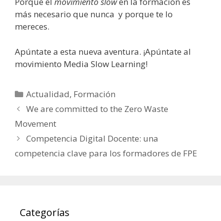
Porque el
movimiento slow
en la formación es
más necesario que nunca y porque te lo
mereces.
Apúntate a esta nueva aventura. ¡Apúntate al
movimiento Media Slow Learning!
Categorías
Actualidad
,
Formación
We are committed to the Zero Waste
Movement
Competencia Digital Docente: una
competencia clave para los formadores de FPE
Categorías