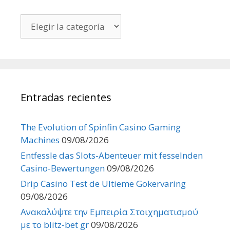
Categorías
Entradas recientes
The Evolution of Spinfin Casino Gaming
Machines
09/08/2026
Entfessle das Slots-Abenteuer mit fesselnden
Casino-Bewertungen
09/08/2026
Drip Casino Test de Ultieme Gokervaring
09/08/2026
Ανακαλύψτε την Εμπειρία Στοιχηματισμού
με το blitz-bet gr
09/08/2026