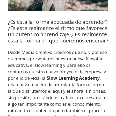
¿Es esta la forma adecuada de aprender?
¿Es este realmente el ritmo que favorece
un auténtico aprendizaje?¿ Es realmente
esta la forma en que queremos enseñar?
Desde Media Creativa creemos que no, y por eso
queremos presentaros nuestra nueva filosofía
educativa, el slow learning y para ello os
contamos nuestro nuevo proyecto de empresa y
por ello de vida: la
Slow Learning Academy
,
una nueva manera de afrontar la formación en
la que disfrutemos el aquí y el ahora, sin prisas,
sin presión, prestándole la atención necesaria a
algo tan importante como es el conocimiento,
mimando el contenido pero también el proceso.