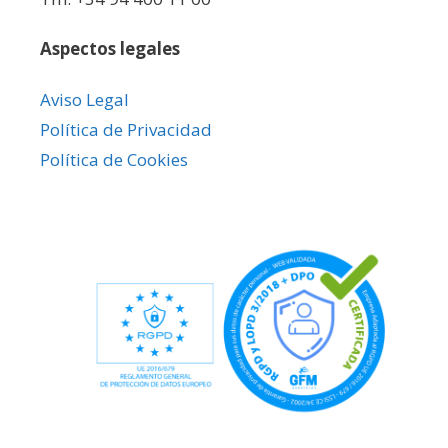
Aspectos legales
Aviso Legal
Política de Privacidad
Política de Cookies