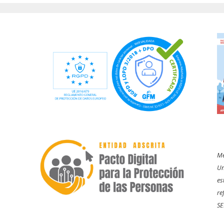
Me
Un
es
re
SE