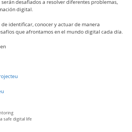
s serán desafiados a resolver diferentes problemas,
mación digital.
s de identificar, conocer y actuar de manera
desafíos que afrontamos en el mundo digital cada día.
 en
rojecteu
eu
ntoring
safe digital life