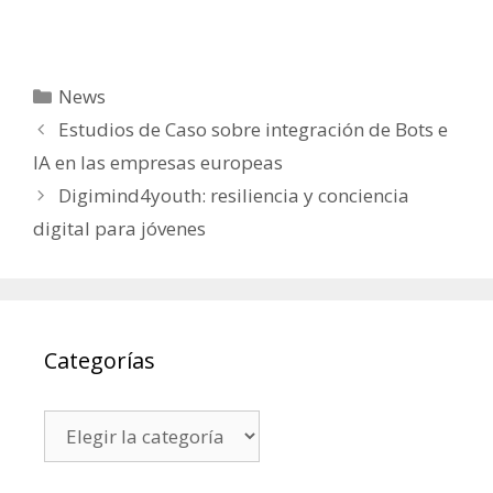
Categorías
News
Estudios de Caso sobre integración de Bots e
IA en las empresas europeas
Digimind4youth: resiliencia y conciencia
digital para jóvenes
Categorías
Categorías